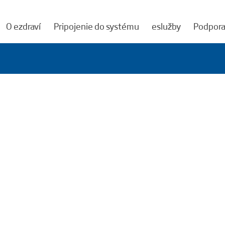
O ezdraví
Pripojenie do systému
eslužby
Podpor