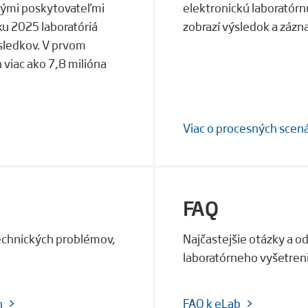
vými poskytovateľmi
elektronickú laboratórn
oku 2025 laboratóriá
zobrazí výsledok a zázn
ýsledkov. V prvom
 viac ako 7,8 milióna
Viac o procesných scen
FAQ
echnických problémov,
Najčastejšie otázky a 
laboratórneho vyšetreni
h
FAQ k eLab