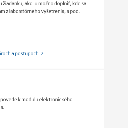
u žiadanku, ako ju možno doplniť, kde sa
am z laboratórneho vyšetrenia, a pod.
ároch a postupoch
odpovede k modulu elektronického
a.