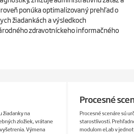
zároveň ponúka optimalizovaný prehľad o
nych žiadankách a výsledkoch
 Národného zdravotníckeho informačného
Procesné scen
u žiadanky na
Procesné scenáre sú ur
ebných zložiek, vrátane
starostlivosti. Prehľadn
 vyšetrenia. Výmena
modulom eLab v jednotl