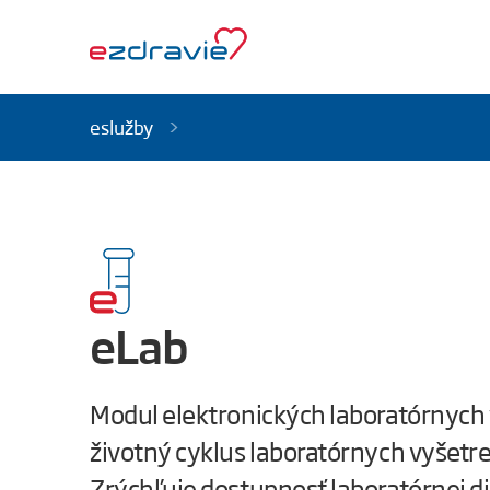
eslužby
eLab
Modul elektronických laboratórnych v
životný cyklus laboratórnych vyšetr
Zrýchľuje dostupnosť laboratórnej di