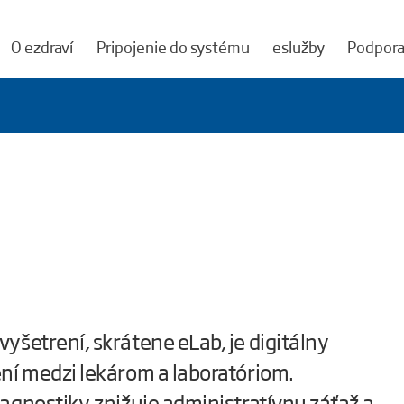
O ezdraví
Pripojenie do systému
eslužby
Podpor
yšetrení, skrátene eLab, je digitálny
ení medzi lekárom a laboratóriom.
agnostiky, znižuje administratívnu záťaž a