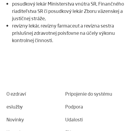
posudkový lekár Ministerstva vnútra SR, Finančného
riaditeľstva SR či posudkový lekár Zboru väzenskej a
justičnej stráže,
revízny lekár, revízny farmaceut a revízna sestra
príslušnej zdravotnej poisťovne na účely výkonu
kontrolnej činnosti.
O ezdraví
Pripojenie do systému
eslužby
Podpora
Novinky
Udalosti