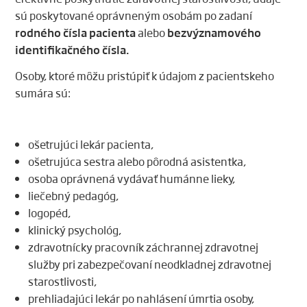
sú poskytované oprávneným osobám po zadaní
rodného čísla pacienta
bezvýznamového
alebo
identifikačného čísla.
Osoby, ktoré môžu pristúpiť k údajom z pacientskeho
sumára sú:
ošetrujúci lekár pacienta,
ošetrujúca sestra alebo pôrodná asistentka,
osoba oprávnená vydávať humánne lieky,
liečebný pedagóg,
logopéd,
klinický psychológ,
zdravotnícky pracovník záchrannej zdravotnej
služby pri zabezpečovaní neodkladnej zdravotnej
starostlivosti,
prehliadajúci lekár po nahlásení úmrtia osoby,