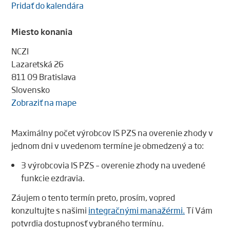
Pridať do kalendára
Miesto konania
NCZI
Lazaretská 26
811 09 Bratislava
Slovensko
Zobraziť na mape
Maximálny počet výrobcov IS PZS na overenie zhody v
jednom dni v uvedenom termíne je obmedzený a to:
3 výrobcovia IS PZS – overenie zhody na uvedené
funkcie ezdravia.
Záujem o tento termín preto, prosím, vopred
konzultujte s našimi
integračnými manažérmi.
Tí Vám
potvrdia dostupnosť vybraného termínu.