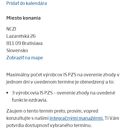
Pridať do kalendára
Miesto konania
NCZI
Lazaretská 26
811 09 Bratislava
Slovensko
Zobraziť na mape
Maximálny počet výrobcov IS PZS na overenie zhody v
jednom dni v uvedenom termíne je obmedzený a to:
3 výrobcovia IS PZS – overenie zhody na uvedené
funkcie ezdravia.
Záujem o tento termín preto, prosím, vopred
konzultujte s našimi
integračnými manažérmi.
Tí Vám
potvrdia dostupnosť vybraného termínu.