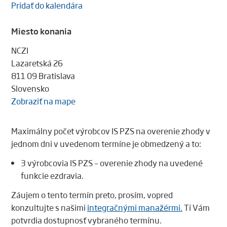
Pridať do kalendára
Miesto konania
NCZI
Lazaretská 26
811 09 Bratislava
Slovensko
Zobraziť na mape
Maximálny počet výrobcov IS PZS na overenie zhody v
jednom dni v uvedenom termíne je obmedzený a to:
3 výrobcovia IS PZS – overenie zhody na uvedené
funkcie ezdravia.
Záujem o tento termín preto, prosím, vopred
konzultujte s našimi
integračnými manažérmi.
Tí Vám
potvrdia dostupnosť vybraného termínu.