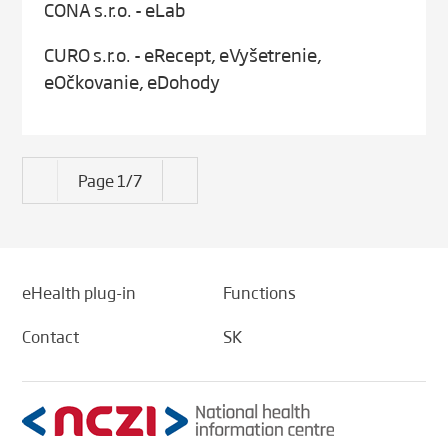
CONA s.r.o. - eLab
CURO s.r.o. - eRecept, eVyšetrenie,
eOčkovanie, eDohody
Page 1/7
eHealth plug-in
Functions
Contact
SK