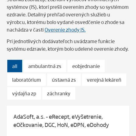
systémov (IS), ktorí prešli overením zhody so systémom
ezdravie. Detailný prehľad overených služieb u
výrobcu, ktorému bolo vydané osvedčenie o zhode sa
nachádza v časti
Overenie zhody IS.
Pri jednotlivých dodávateľoch uvádzame funkcie
systému edzravie, ktorým bolo udelené overenie zhody.
all
ambulantná zs
eobjednanie
laboratórium
ústavná zs
verejná lekáreň
výdajňa zp
záchranky
AdaSoft, a.s. - eRecept, eVyšetrenie,
eOčkovanie, DGC, HoN, eDPN, eDohody