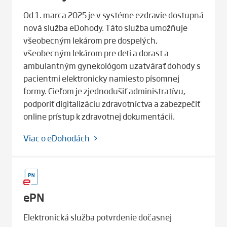
Od 1. marca 2025 je v systéme ezdravie dostupná
nová služba eDohody. Táto služba umožňuje
všeobecným lekárom pre dospelých,
všeobecným lekárom pre deti a dorast a
ambulantným gynekológom uzatvárať dohody s
pacientmi elektronicky namiesto písomnej
formy. Cieľom je zjednodušiť administratívu,
podporiť digitalizáciu zdravotníctva a zabezpečiť
online prístup k zdravotnej dokumentácii.
Viac o eDohodách
ePN
Elektronická služba potvrdenie dočasnej