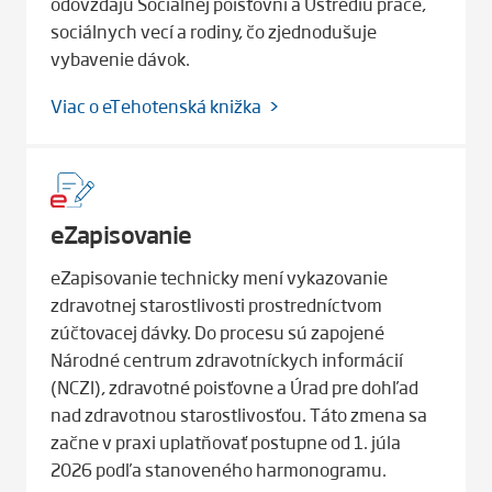
odovzdajú Sociálnej poisťovni a Ústrediu práce,
sociálnych vecí a rodiny, čo zjednodušuje
vybavenie dávok.
Viac o eTehotenská knižka
eZapisovanie
eZapisovanie technicky mení vykazovanie
zdravotnej starostlivosti prostredníctvom
zúčtovacej dávky. Do procesu sú zapojené
Národné centrum zdravotníckych informácií
(NCZI), zdravotné poisťovne a Úrad pre dohľad
nad zdravotnou starostlivosťou. Táto zmena sa
začne v praxi uplatňovať postupne od 1. júla
2026 podľa stanoveného harmonogramu.