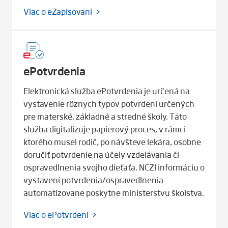
Viac o eZapisovaní
ePotvrdenia
Elektronická služba ePotvrdenia je určená na
vystavenie rôznych typov potvrdení určených
pre materské, základné a stredné školy. Táto
služba digitalizuje papierový proces, v rámci
ktorého musel rodič, po návšteve lekára, osobne
doručiť potvrdenie na účely vzdelávania či
ospravedlnenia svojho dieťaťa. NCZI informáciu o
vystavení potvrdenia/ospravedlnenia
automatizovane poskytne ministerstvu školstva.
Viac o ePotvrdení