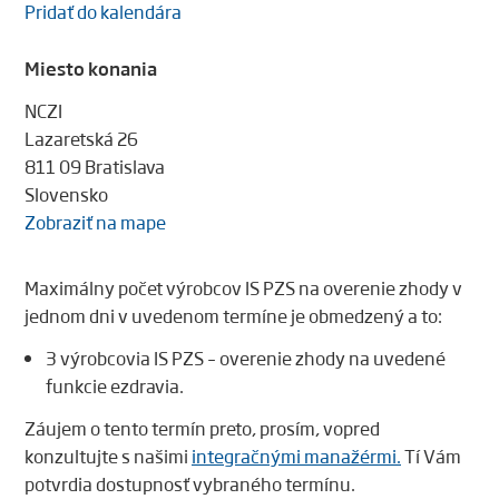
Pridať do kalendára
Miesto konania
NCZI
Lazaretská 26
811 09 Bratislava
Slovensko
Zobraziť na mape
Maximálny počet výrobcov IS PZS na overenie zhody v
jednom dni v uvedenom termíne je obmedzený a to:
3 výrobcovia IS PZS – overenie zhody na uvedené
funkcie ezdravia.
Záujem o tento termín preto, prosím, vopred
konzultujte s našimi
integračnými manažérmi.
Tí Vám
potvrdia dostupnosť vybraného termínu.